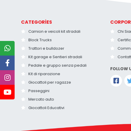
CATEGORİES
CORPOR
Camion e veicoli kit stradali
Chi Si
Block Trucks
Certific
Trattori e bulldozer
Comme
Kit garage e Sentieri stradali
Contat
Pedale e gruppo senza pedali
FOLLOW 
Kit di riparazione
Giocattoli per ragazze
Passeggini
Mercato auto
Giocattoli Educativi