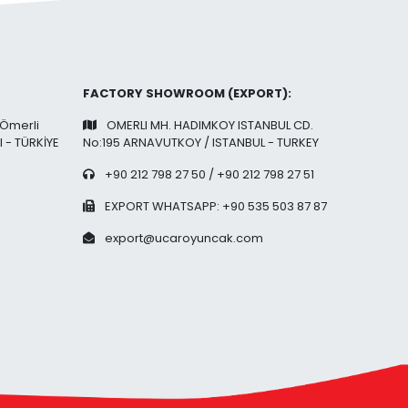
FACTORY SHOWROOM (EXPORT):
 Ömerli
OMERLI MH. HADIMKOY ISTANBUL CD.
l - TÜRKİYE
No:195 ARNAVUTKOY / ISTANBUL - TURKEY
+90 212 798 27 50 / +90 212 798 27 51
EXPORT WHATSAPP: +90 535 503 87 87
export@ucaroyuncak.com