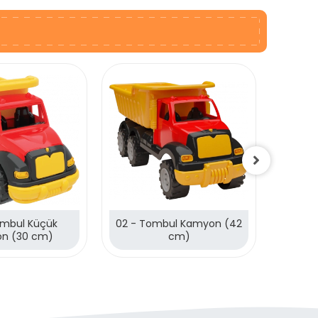
ombul Küçük
02 - Tombul Kamyon (42
01 - 
n (30 cm)
cm)