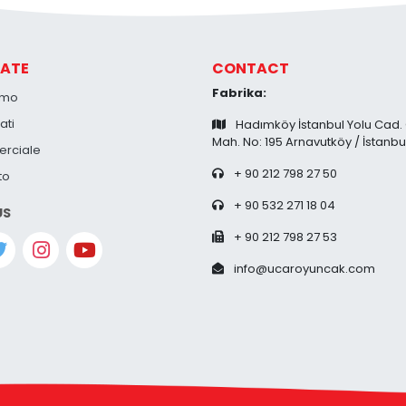
ATE
CONTACT
Fabrika:
amo
ati
Hadımköy İstanbul Yolu Cad.
Mah. No: 195 Arnavutköy / İstanbu
rciale
+ 90 212 798 27 50
to
+ 90 532 271 18 04
US
+ 90 212 798 27 53
info@ucaroyuncak.com