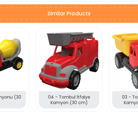
Similar Products
myonu (30
04 - Tombul İtfaiye
03 - T
)
Kamyon (30 cm)
Kamyo