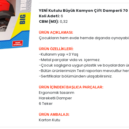
YENİ Kutulu Büyük Kamyon Çift Damperli 70
Koli Adeti:
6
CBM (M3):
0,32
ÜRÜN AÇIKLAMASI:
Çocukların hem evde hemde dışarıda oynayabil
ÜRÜN ÖZELLİKLERİ:
-Kullanım yaşı +3 Yaş
-Metal parçalar vida vs. içermez.
-Çocuk saglıgına uygun plastik ve boyalardan üre
-Bütün ürünlerimizin Test raporları mevcuttur h
-Sertifikalar bölümünden ulaşabilirsiniz.
ÜRÜN İÇİNDEKİ BAŞLICA PARÇALAR:
Ergonomik tasarım
Hareketli Damper
6 Teker
ÜRÜN AMBALAJI:
Karton Kutu