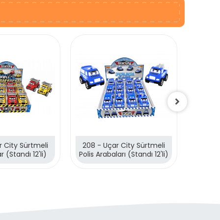
 City Sürtmeli
208 - Uçar City Sürtmeli
206 - 
 (Standı 12'li)
Polis Arabaları (Standı 12'li)
Uçak