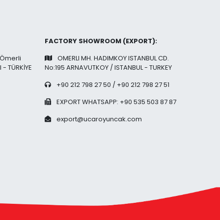
FACTORY SHOWROOM (EXPORT):
 Ömerli
OMERLI MH. HADIMKOY ISTANBUL CD.
l - TÜRKİYE
No:195 ARNAVUTKOY / ISTANBUL - TURKEY
+90 212 798 27 50 / +90 212 798 27 51
EXPORT WHATSAPP: +90 535 503 87 87
export@ucaroyuncak.com