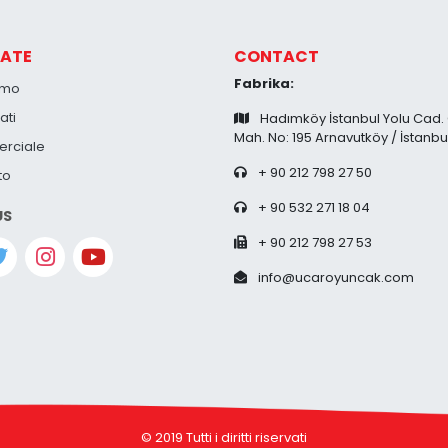
ATE
CONTACT
Fabrika:
amo
ati
Hadımköy İstanbul Yolu Cad.
Mah. No: 195 Arnavutköy / İstanbu
rciale
+ 90 212 798 27 50
to
+ 90 532 271 18 04
US
+ 90 212 798 27 53
info@ucaroyuncak.com
© 2019 Tutti i diritti riservati