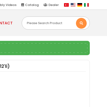
bly Videos
Catalog
Dealer
NTACT
2'li)