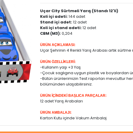
Uçar City Sürtmeli Yarış (Standı 12'li)
Koli içi adeti:
144 adet
Stand içi adet:
12 adet
Koli içi stand adeti:
12 adet
CBM (M3):
0,204
ÜRÜN AÇIKLAMASI:
Uçar Şehrinin 4 Renkli Yarış Arabası artık sürtm
ÜRÜN ÖZELLİKLERİ:
-Kullanım yaşı +3 Yaş
-Çocuk saglıgına uygun plastik ve boyalardan üre
-Bütün ürünlerimizin Test raporları mevcuttur her
bölümünden ulaşabilirsiniz.
ÜRÜN İÇİNDEKİ BAŞLICA PARÇALAR:
12 adet Yarış Arabaları
ÜRÜN AMBALAJI:
Karton Kutu içinde Vakum Ambalaj