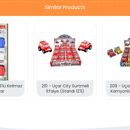
Similar Products
'lü Kırılmaz
210 - Uçar City Sürtmeli
209 - Uçar
lar
İtfaiye (Standı 12'li)
Kamyonlar