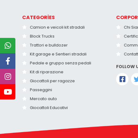
CATEGORİES
CORPOR
Camion e veicoli kit stradali
Chi Si
Block Trucks
Certific
Trattori e bulldozer
Comme
Kit garage e Sentieri stradali
Contat
Pedale e gruppo senza pedali
FOLLOW 
Kit di riparazione
Giocattoli per ragazze
Passeggini
Mercato auto
Giocattoli Educativi