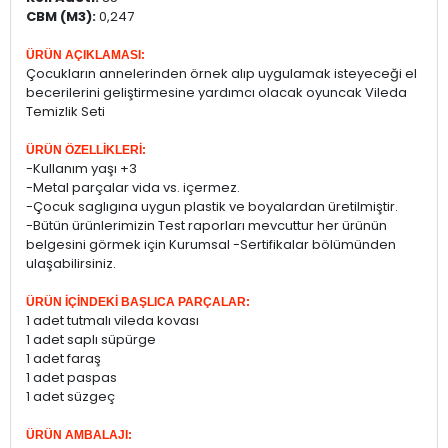
CBM (M3):
0,247
ÜRÜN AÇIKLAMASI:
Çocukların annelerinden örnek alıp uygulamak isteyeceği el
becerilerini geliştirmesine yardımcı olacak oyuncak Vileda
Temizlik Seti
ÜRÜN ÖZELLİKLERİ:
-Kullanım yaşı +3
-Metal parçalar vida vs. içermez.
-Çocuk saglıgına uygun plastik ve boyalardan üretilmiştir.
-Bütün ürünlerimizin Test raporları mevcuttur her ürünün
belgesini görmek için Kurumsal -Sertifikalar bölümünden
ulaşabilirsiniz.
ÜRÜN İÇİNDEKİ BAŞLICA PARÇALAR:
1 adet tutmalı vileda kovası
1 adet saplı süpürge
1 adet faraş
1 adet paspas
1 adet süzgeç
ÜRÜN AMBALAJI: